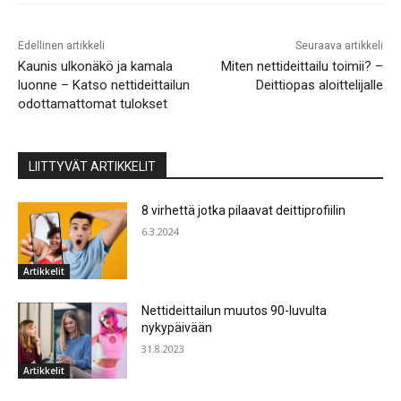
Edellinen artikkeli
Seuraava artikkeli
Kaunis ulkonäkö ja kamala
Miten nettideittailu toimii? –
luonne – Katso nettideittailun
Deittiopas aloittelijalle
odottamattomat tulokset
LIITTYVÄT ARTIKKELIT
8 virhettä jotka pilaavat deittiprofiilin
6.3.2024
Artikkelit
Nettideittailun muutos 90-luvulta
nykypäivään
31.8.2023
Artikkelit