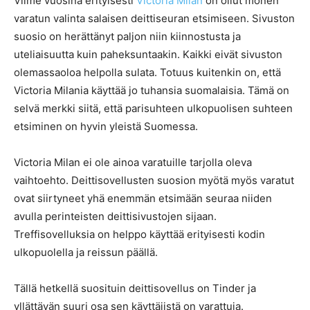
Viime vuosina erityisesti
Victoria Milan
on ollut monen
varatun valinta salaisen deittiseuran etsimiseen. Sivuston
suosio on herättänyt paljon niin kiinnostusta ja
uteliaisuutta kuin paheksuntaakin. Kaikki eivät sivuston
olemassaoloa helpolla sulata. Totuus kuitenkin on, että
Victoria Milania käyttää jo tuhansia suomalaisia. Tämä on
selvä merkki siitä, että parisuhteen ulkopuolisen suhteen
etsiminen on hyvin yleistä Suomessa.
Victoria Milan ei ole ainoa varatuille tarjolla oleva
vaihtoehto. Deittisovellusten suosion myötä myös varatut
ovat siirtyneet yhä enemmän etsimään seuraa niiden
avulla perinteisten deittisivustojen sijaan.
Treffisovelluksia on helppo käyttää erityisesti kodin
ulkopuolella ja reissun päällä.
Tällä hetkellä suosituin deittisovellus on Tinder ja
yllättävän suuri osa sen käyttäjistä on varattuja.