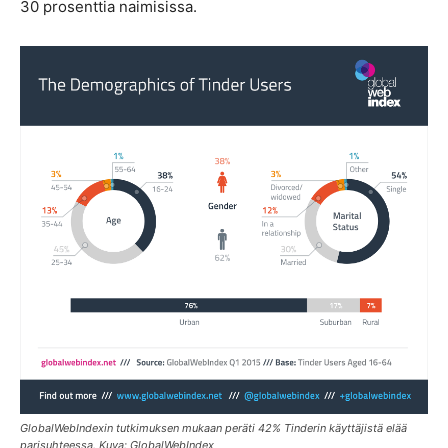
30 prosenttia naimisissa.
GlobalWebIndexin tutkimuksen mukaan peräti 42% Tinderin käyttäjistä elää
parisuhteessa. Kuva: GlobalWebIndex