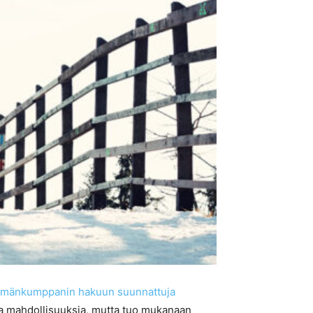
ämänkumppanin hakuun suunnattuja
sia mahdollisuuksia, mutta tuo mukanaan