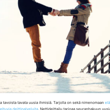
ta tavoista tavata uusia ihmisiä. Tarjolla on sekä nimenomaan
el
tuvia deittipalveluita
. Nettideittailu tarjoaa seuranhakuun uu