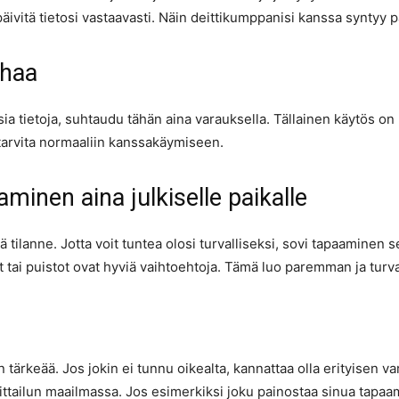
äivitä tietosi vastaavasti. Näin deittikumppanisi kanssa syntyy 
ahaa
isia tietoja, suhtaudu tähän aina varauksella. Tällainen käytös o
 ei tarvita normaaliin kanssakäymiseen.
inen aina julkiselle paikalle
lanne. Jotta voit tuntea olosi turvalliseksi, sovi tapaaminen sel
lat tai puistot ovat hyviä vaihtoehtoja. Tämä luo paremman ja tu
tärkeää. Jos jokin ei tunnu oikealta, kannattaa olla erityisen v
eittailun maailmassa. Jos esimerkiksi joku painostaa sinua tapaam