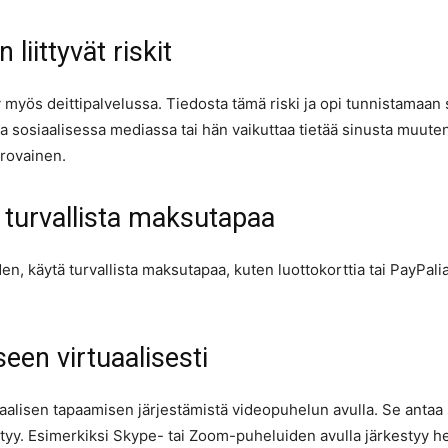
liittyvät riskit
 myös deittipalvelussa. Tiedosta tämä riski ja opi tunnistamaan s
osiaalisessa mediassa tai hän vaikuttaa tietää sinusta muuten as
arovainen.
a turvallista maksutapaa
den, käytä turvallista maksutapaa, kuten luottokorttia tai PayPal
een virtuaalisesti
aalisen tapaamisen järjestämistä videopuhelun avulla. Se antaa 
täytyy. Esimerkiksi Skype- tai Zoom-puheluiden avulla järkestyy