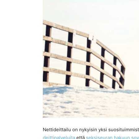
Nettideittailu on nykyisin yksi suosituimmis
deittipalveluita
että
seksiseuran hakuun sovel