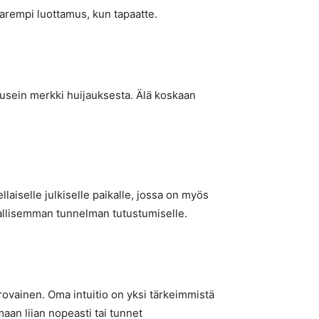
parempi luottamus, kun tapaatte.
n usein merkki huijauksesta. Älä koskaan
laiselle julkiselle paikalle, jossa on myös
rvallisemman tunnelman tutustumiselle.
arovainen. Oma intuitio on yksi tärkeimmistä
aan liian nopeasti tai tunnet