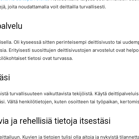
 joita noudattamalla voit deittailla turvallisesti.
palvelu
isella. Oli kyseessä sitten perinteisempi deittisivusto tai uudemp
a. Erityisesti suosittujen deittisivustojen arvostelut ovat helpo
ilökohtaiset tietosi ovat turvassa.
äsi
ä turvallisuuteen vaikuttavista tekijöistä. Käytä deittipalvelui
i. Vältä henkilötietojen, kuten osoitteen tai työpaikan, kertomi
via ja rehellisiä tietoja itsestäsi
ailuun. Kuvien ja tietojen tulisi olla aitoja ja nykyistä tilannett