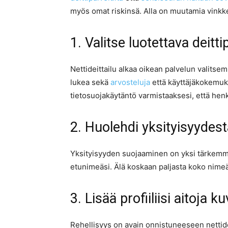
myös omat riskinsä. Alla on muutamia vinkkejä,
1. Valitse luotettava deitti
Nettideittailu alkaa oikean palvelun valitsem
lukea sekä
arvosteluja
että käyttäjäkokemuksi
tietosuojakäytäntö varmistaaksesi, että henk
2. Huolehdi yksityisyydest
Yksityisyyden suojaaminen on yksi tärkemmist
etunimeäsi. Älä koskaan paljasta koko nimeäs
3. Lisää profiiliisi aitoja ku
Rehellisyys on avain onnistuneeseen nettideitt