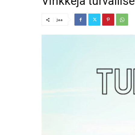
Vinkkejä turvallise
Jaa