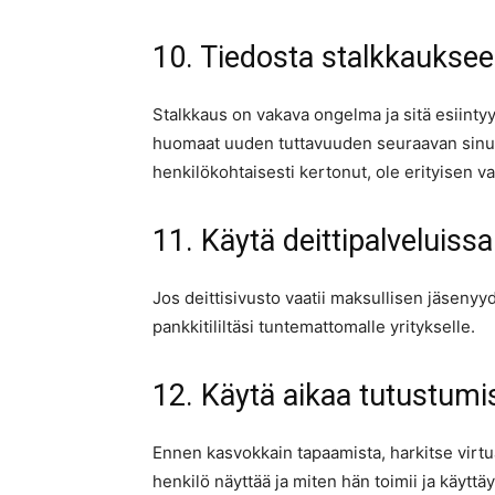
10. Tiedosta stalkkaukseen 
Stalkkaus on vakava ongelma ja sitä esiintyy
huomaat uuden tuttavuuden seuraavan sinua s
henkilökohtaisesti kertonut, ole erityisen v
11. Käytä deittipalveluiss
Jos deittisivusto vaatii maksullisen jäsenyy
pankkitililtäsi tuntemattomalle yritykselle.
12. Käytä aikaa tutustumis
Ennen kasvokkain tapaamista, harkitse virtu
henkilö näyttää ja miten hän toimii ja käyt