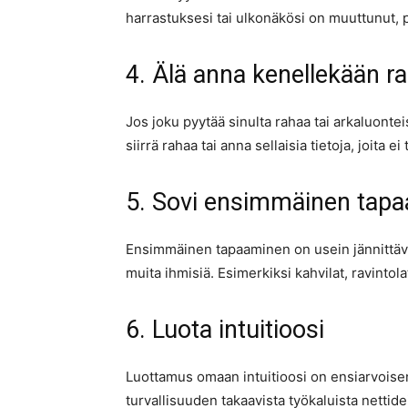
harrastuksesi tai ulkonäkösi on muuttunut, p
4. Älä anna kenellekään r
Jos joku pyytää sinulta rahaa tai arkaluonte
siirrä rahaa tai anna sellaisia tietoja, joita
5. Sovi ensimmäinen tapaam
Ensimmäinen tapaaminen on usein jännittävä ti
muita ihmisiä. Esimerkiksi kahvilat, ravinto
6. Luota intuitioosi
Luottamus omaan intuitioosi on ensiarvoisen 
turvallisuuden takaavista työkaluista nettid