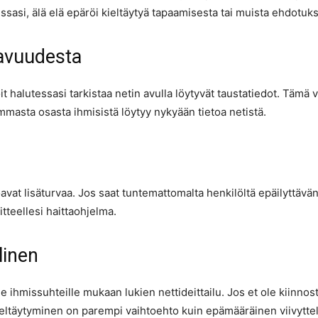
si, älä elä epäröi kieltäytyä tapaamisesta tai muista ehdotuks
tavuudesta
it halutessasi tarkistaa netin avulla löytyvät taustatiedot. Tämä 
mmasta osasta ihmisistä löytyy nykyään tietoa netistä.
joavat lisäturvaa. Jos saat tuntemattomalta henkilöltä epäilyttävän 
itteellesi haittaohjelma.
linen
le ihmissuhteille mukaan lukien nettideittailu. Jos et ole kiinnos
ieltäytyminen on parempi vaihtoehto kuin epämääräinen viivyttely 