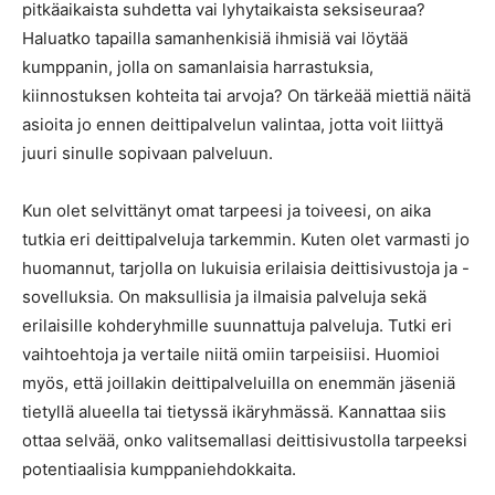
pitkäaikaista suhdetta vai lyhytaikaista seksiseuraa?
Haluatko tapailla samanhenkisiä ihmisiä vai löytää
kumppanin, jolla on samanlaisia harrastuksia,
kiinnostuksen kohteita tai arvoja? On tärkeää miettiä näitä
asioita jo ennen deittipalvelun valintaa, jotta voit liittyä
juuri sinulle sopivaan palveluun.
Kun olet selvittänyt omat tarpeesi ja toiveesi, on aika
tutkia eri deittipalveluja tarkemmin. Kuten olet varmasti jo
huomannut, tarjolla on lukuisia erilaisia deittisivustoja ja -
sovelluksia. On maksullisia ja ilmaisia palveluja sekä
erilaisille kohderyhmille suunnattuja palveluja. Tutki eri
vaihtoehtoja ja vertaile niitä omiin tarpeisiisi. Huomioi
myös, että joillakin deittipalveluilla on enemmän jäseniä
tietyllä alueella tai tietyssä ikäryhmässä. Kannattaa siis
ottaa selvää, onko valitsemallasi deittisivustolla tarpeeksi
potentiaalisia kumppaniehdokkaita.