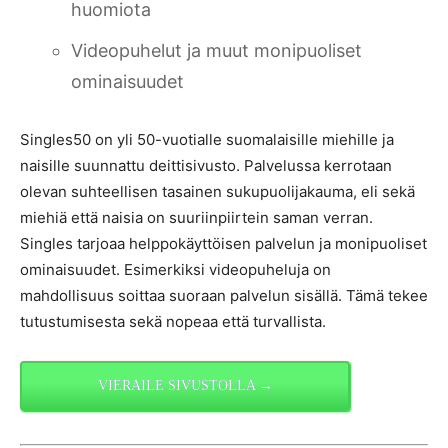
huomiota
Videopuhelut ja muut monipuoliset
ominaisuudet
Singles50 on yli 50-vuotialle suomalaisille miehille ja
naisille suunnattu deittisivusto. Palvelussa kerrotaan
olevan suhteellisen tasainen sukupuolijakauma, eli sekä
miehiä että naisia on suuriinpiirtein saman verran.
Singles tarjoaa helppokäyttöisen palvelun ja monipuoliset
ominaisuudet. Esimerkiksi videopuheluja on
mahdollisuus soittaa suoraan palvelun sisällä. Tämä tekee
tutustumisesta sekä nopeaa että turvallista.
VIERAILE SIVUSTOLLA →