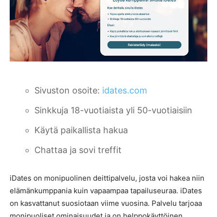
Sivuston osoite:
idates.com
Sinkkuja 18-vuotiaista yli 50-vuotiaisiin
Käytä paikallista hakua
Chattaa ja sovi treffit
iDates on monipuolinen deittipalvelu, josta voi hakea niin
elämänkumppania kuin vapaampaa tapailuseuraa. iDates
on kasvattanut suosiotaan viime vuosina. Palvelu tarjoaa
monipuoliset ominaisuudet ja on helppokäyttöinen.