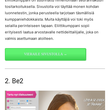
Eliittikumppani on suunnattu nimenomaan seuranhakuun
tositarkoituksella. Sivustolla voi täyttää monen kohdan
luonnetestin, jonka perusteella tarjotaan täsmällisiä
kumppaniehdokkaista. Muita käyttäjiä voi toki myös
selailla perinteiseen tapaan. Eliittikumppani sopii
erityisesti laatua arvostavalle nettideittailijalle, joka on
valmis asettumaan aloilleen.
VIERAILE SIVUSTOLLA →
2. Be2