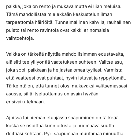
paikka, joka on rento ja mukava mutta ei liian meluisa.
Tämä mahdollistaa mielekkään keskustelun ilman
tarpeettomia häiriöitä. Tunnelmallinen kahvila, rauhallinen
puisto tai rento ravintola ovat kaikki erinomaisia
vaihtoehtoja.
Vaikka on tärkeää näyttää mahdollisimman edustavalta,
älä silti tee ylilyöntiä vaatetuksen suhteen. Valitse asu,
joka sopii paikkaan ja heijastaa omaa tyyliäsi. Varmista,
että vaatteesi ovat puhtaat, hyvin istuvat ja ryppyttömät.
Tärkeintä on, että tunnet olosi mukavaksi valitsemassasi
asussa, sillä itseluottamus on avain hyvään
ensivaikutelmaan.
Ajoissa tai hieman etuajassa saapuminen on tärkeää,
koska se osoittaa kunnioitusta ja huomaavaisuutta
deittiäsi kohtaan. Pyri saapumaan muutamaa minuuttia