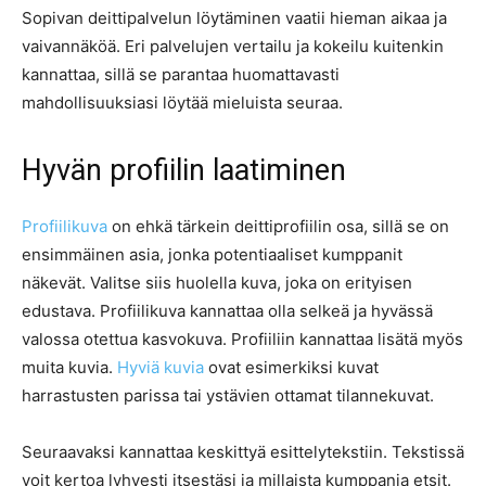
Sopivan deittipalvelun löytäminen vaatii hieman aikaa ja
vaivannäköä. Eri palvelujen vertailu ja kokeilu kuitenkin
kannattaa, sillä se parantaa huomattavasti
mahdollisuuksiasi löytää mieluista seuraa.
Hyvän profiilin laatiminen
Profiilikuva
on ehkä tärkein deittiprofiilin osa, sillä se on
ensimmäinen asia, jonka potentiaaliset kumppanit
näkevät. Valitse siis huolella kuva, joka on erityisen
edustava. Profiilikuva kannattaa olla selkeä ja hyvässä
valossa otettua kasvokuva. Profiiliin kannattaa lisätä myös
muita kuvia.
Hyviä kuvia
ovat esimerkiksi kuvat
harrastusten parissa tai ystävien ottamat tilannekuvat.
Seuraavaksi kannattaa keskittyä esittelytekstiin. Tekstissä
voit kertoa lyhyesti itsestäsi ja millaista kumppania etsit.