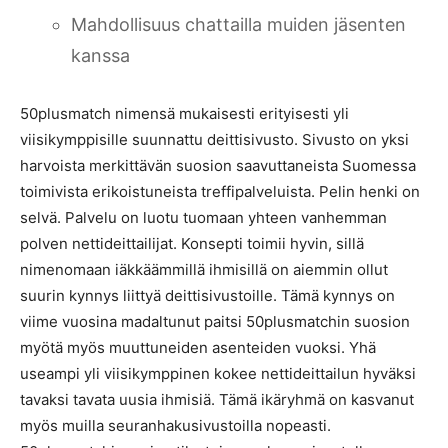
Mahdollisuus chattailla muiden jäsenten
kanssa
50plusmatch nimensä mukaisesti erityisesti yli
viisikymppisille suunnattu deittisivusto. Sivusto on yksi
harvoista merkittävän suosion saavuttaneista Suomessa
toimivista erikoistuneista treffipalveluista. Pelin henki on
selvä. Palvelu on luotu tuomaan yhteen vanhemman
polven nettideittailijat. Konsepti toimii hyvin, sillä
nimenomaan iäkkäämmillä ihmisillä on aiemmin ollut
suurin kynnys liittyä deittisivustoille. Tämä kynnys on
viime vuosina madaltunut paitsi 50plusmatchin suosion
myötä myös muuttuneiden asenteiden vuoksi. Yhä
useampi yli viisikymppinen kokee nettideittailun hyväksi
tavaksi tavata uusia ihmisiä. Tämä ikäryhmä on kasvanut
myös muilla seuranhakusivustoilla nopeasti.