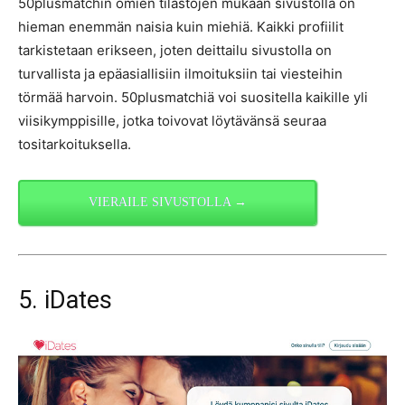
50plusmatchin omien tilastojen mukaan sivustolla on
hieman enemmän naisia kuin miehiä. Kaikki profiilit
tarkistetaan erikseen, joten deittailu sivustolla on
turvallista ja epäasiallisiin ilmoituksiin tai viesteihin
törmää harvoin. 50plusmatchiä voi suositella kaikille yli
viisikymppisille, jotka toivovat löytävänsä seuraa
tositarkoituksella.
VIERAILE SIVUSTOLLA →
5. iDates