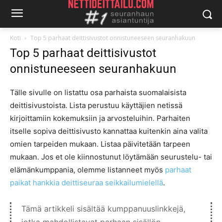
Koti
Top 5 parhaat deittisivustot onnistuneeseen seuranhakuun
Top 5 parhaat deittisivustot
onnistuneeseen seuranhakuun
Tälle sivulle on listattu osa parhaista suomalaisista
deittisivustoista. Lista perustuu käyttäjien netissä
kirjoittamiin kokemuksiin ja arvosteluihin. Parhaiten
itselle sopiva deittisivusto kannattaa kuitenkin aina valita
omien tarpeiden mukaan. Listaa päivitetään tarpeen
mukaan. Jos et ole kiinnostunut löytämään seurustelu- tai
elämänkumppania, olemme listanneet myös
parhaat
paikat hankkia deittiseuraa seikkailumielellä
.
Tämä artikkeli sisältää kumppanuuslinkkejä,