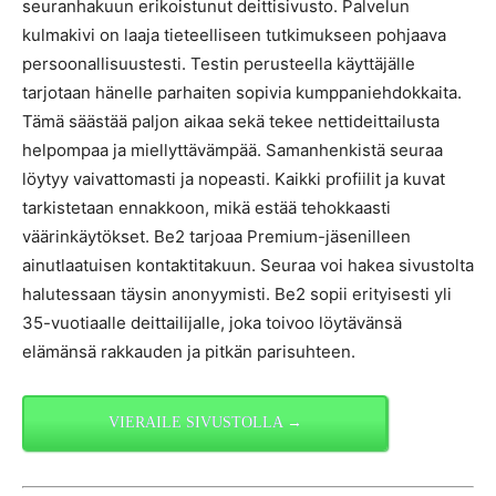
seuranhakuun erikoistunut deittisivusto. Palvelun
kulmakivi on laaja tieteelliseen tutkimukseen pohjaava
persoonallisuustesti. Testin perusteella käyttäjälle
tarjotaan hänelle parhaiten sopivia kumppaniehdokkaita.
Tämä säästää paljon aikaa sekä tekee nettideittailusta
helpompaa ja miellyttävämpää. Samanhenkistä seuraa
löytyy vaivattomasti ja nopeasti. Kaikki profiilit ja kuvat
tarkistetaan ennakkoon, mikä estää tehokkaasti
väärinkäytökset. Be2 tarjoaa Premium-jäsenilleen
ainutlaatuisen kontaktitakuun. Seuraa voi hakea sivustolta
halutessaan täysin anonyymisti. Be2 sopii erityisesti yli
35-vuotiaalle deittailijalle, joka toivoo löytävänsä
elämänsä rakkauden ja pitkän parisuhteen.
VIERAILE SIVUSTOLLA →