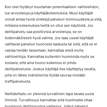
Kun olet löytänyt muutaman potentiaalisen vaihtoehdon,
lue arvosteluja ja käyttäjäkokemuksia. Muut käyttäjät
voivat antaa hyviä vinkkejä palvelun toimivuudesta ja siitä,
millaisia kokemuksia heillä on ollut sen käytöstä. Jos
deittipalvelu saa positiivisia arvosteluja, se on
todennäköisesti hyvä valinta. Jos taas useat käyttäjät
valittavat palvelun huonosta laadusta tai siitä, että se ei
vastaa heidän tarpeitaan, kannattaa etsiä muita
vaihtoehtoja. Kannattaa kuitenkin huomioida myös se
tosiasia, että aina huono kokemus ei johdu
deittipalvelusta. Joskus käyttäjä itse käyttäytyy tavalla,
jolla on lähes mahdotonta löytää seuraa mistään
treffipalvelusta.
Nettideittailu on yleensä turvallinen tapa tavata uusia
ihmisiä. Turvallisuus kannattaa siitä huolimatta ottaa
huomioon deittisivustoa valitessa. Jotkut palvelut