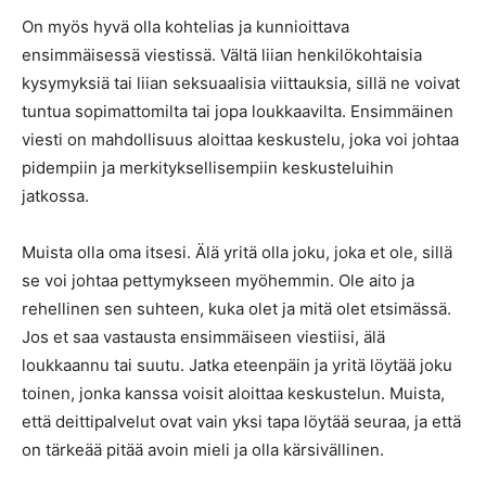
On myös hyvä olla kohtelias ja kunnioittava
ensimmäisessä viestissä. Vältä liian henkilökohtaisia
kysymyksiä tai liian seksuaalisia viittauksia, sillä ne voivat
tuntua sopimattomilta tai jopa loukkaavilta. Ensimmäinen
viesti on mahdollisuus aloittaa keskustelu, joka voi johtaa
pidempiin ja merkityksellisempiin keskusteluihin
jatkossa.
Muista olla oma itsesi. Älä yritä olla joku, joka et ole, sillä
se voi johtaa pettymykseen myöhemmin. Ole aito ja
rehellinen sen suhteen, kuka olet ja mitä olet etsimässä.
Jos et saa vastausta ensimmäiseen viestiisi, älä
loukkaannu tai suutu. Jatka eteenpäin ja yritä löytää joku
toinen, jonka kanssa voisit aloittaa keskustelun. Muista,
että deittipalvelut ovat vain yksi tapa löytää seuraa, ja että
on tärkeää pitää avoin mieli ja olla kärsivällinen.