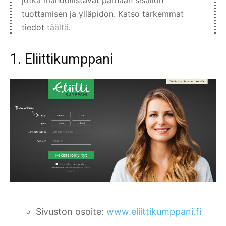
jotka mahdollistavat parhaan sisällön
tuottamisen ja ylläpidon. Katso tarkemmat
tiedot
täältä
.
1. Eliittikumppani
Sivuston osoite:
www.eliittikumppani.fi