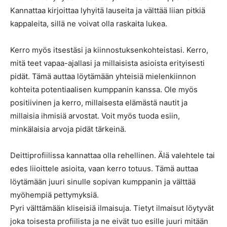
Kannattaa kirjoittaa lyhyitä lauseita ja välttää liian pitkiä
kappaleita, sillä ne voivat olla raskaita lukea.
Kerro myös itsestäsi ja kiinnostuksenkohteistasi. Kerro,
mitä teet vapaa-ajallasi ja millaisista asioista erityisesti
pidät. Tämä auttaa löytämään yhteisiä mielenkiinnon
kohteita potentiaalisen kumppanin kanssa. Ole myös
positiivinen ja kerro, millaisesta elämästä nautit ja
millaisia ihmisiä arvostat. Voit myös tuoda esiin,
minkälaisia arvoja pidät tärkeinä.
Deittiprofiilissa kannattaa olla rehellinen. Älä valehtele tai
edes liioittele asioita, vaan kerro totuus. Tämä auttaa
löytämään juuri sinulle sopivan kumppanin ja välttää
myöhempiä pettymyksiä.
Pyri välttämään kliseisiä ilmaisuja. Tietyt ilmaisut löytyvät
joka toisesta profiilista ja ne eivät tuo esille juuri mitään