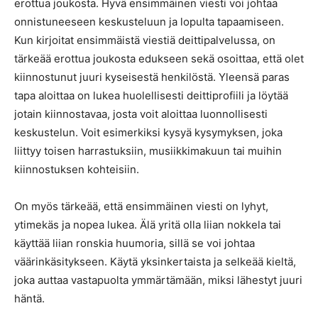
erottua joukosta. Hyvä ensimmäinen viesti voi johtaa
onnistuneeseen keskusteluun ja lopulta tapaamiseen.
Kun kirjoitat ensimmäistä viestiä deittipalvelussa, on
tärkeää erottua joukosta edukseen sekä osoittaa, että olet
kiinnostunut juuri kyseisestä henkilöstä. Yleensä paras
tapa aloittaa on lukea huolellisesti deittiprofiili ja löytää
jotain kiinnostavaa, josta voit aloittaa luonnollisesti
keskustelun. Voit esimerkiksi kysyä kysymyksen, joka
liittyy toisen harrastuksiin, musiikkimakuun tai muihin
kiinnostuksen kohteisiin.
On myös tärkeää, että ensimmäinen viesti on lyhyt,
ytimekäs ja nopea lukea. Älä yritä olla liian nokkela tai
käyttää liian ronskia huumoria, sillä se voi johtaa
väärinkäsitykseen. Käytä yksinkertaista ja selkeää kieltä,
joka auttaa vastapuolta ymmärtämään, miksi lähestyt juuri
häntä.