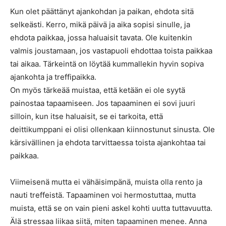
Kun olet päättänyt ajankohdan ja paikan, ehdota sitä
selkeästi. Kerro, mikä päivä ja aika sopisi sinulle, ja
ehdota paikkaa, jossa haluaisit tavata. Ole kuitenkin
valmis joustamaan, jos vastapuoli ehdottaa toista paikkaa
tai aikaa. Tärkeintä on löytää kummallekin hyvin sopiva
ajankohta ja treffipaikka.
On myös tärkeää muistaa, että ketään ei ole syytä
painostaa tapaamiseen. Jos tapaaminen ei sovi juuri
silloin, kun itse haluaisit, se ei tarkoita, että
deittikumppani ei olisi ollenkaan kiinnostunut sinusta. Ole
kärsivällinen ja ehdota tarvittaessa toista ajankohtaa tai
paikkaa.
Viimeisenä mutta ei vähäisimpänä, muista olla rento ja
nauti treffeistä. Tapaaminen voi hermostuttaa, mutta
muista, että se on vain pieni askel kohti uutta tuttavuutta.
Älä stressaa liikaa siitä, miten tapaaminen menee. Anna