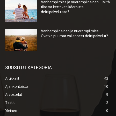
Vanhempi mies ja nuorempi nainen – Mitä
tilastot kertovat ikäeroista
deittipalveluissa?
Vanhempi nainen ja nuorempi mies –
Ovatko puumat vallanneet deittipalvelut?
SUOSITUT KATEGORIAT
Artikkelit
43
Ajankohtaista
10
Arvostelut
9
Testit
2
Yleinen
0