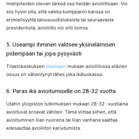
mielipiteiden olevan tärkeä osa heidän avioliittoaan. Voi
siis hyvin olla, että vaikka kumppanin kanssa on
erimielisyyttä talousuudistuksista tai seuraavasta
presidentistä, avioliitto voi silti toimia.
5. Useampi ihminen valitsee yksinelämisen
pidempään tai jopa pysyvästi
Tilastokeskuksen
tilastojen
mukaan avioliitossa elävien
osuus on vähentynyt lähes joka ikäluokassa.
6. Paras ikä avioitumiselle on 28-32 vuotta
Utahin yliopiston tutkimuksen mukaan 28-32 -vuotiaina
avioituvat eroavat vähiten. Tämä viittaa siihen, että
avioituminen liian nuorena tai liian vanhana saattaa
edesauttaa avioliiton kariutumista.