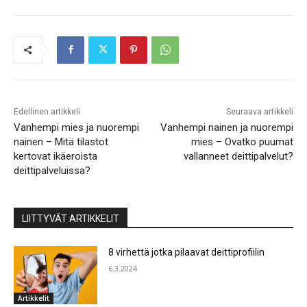
Edellinen artikkeli
Seuraava artikkeli
Vanhempi mies ja nuorempi
Vanhempi nainen ja nuorempi
nainen – Mitä tilastot
mies – Ovatko puumat
kertovat ikäeroista
vallanneet deittipalvelut?
deittipalveluissa?
LIITTYVÄT ARTIKKELIT
8 virhettä jotka pilaavat deittiprofiilin
6.3.2024
Artikkelit