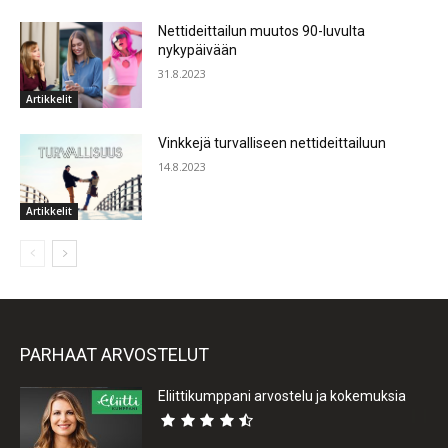
Nettideittailun muutos 90-luvulta
nykypäivään
31.8.2023
Artikkelit
Vinkkejä turvalliseen nettideittailuun
14.8.2023
Artikkelit
PARHAAT ARVOSTELUT
Eliittikumppani arvostelu ja kokemuksia