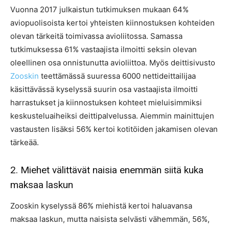
Vuonna 2017 julkaistun tutkimuksen mukaan 64%
aviopuolisoista kertoi yhteisten kiinnostuksen kohteiden
olevan tärkeitä toimivassa avioliitossa. Samassa
tutkimuksessa 61% vastaajista ilmoitti seksin olevan
oleellinen osa onnistunutta avioliittoa. Myös deittisivusto
Zooskin
teettämässä suuressa 6000 nettideittailijaa
käsittävässä kyselyssä suurin osa vastaajista ilmoitti
harrastukset ja kiinnostuksen kohteet mieluisimmiksi
keskusteluaiheiksi deittipalvelussa. Aiemmin mainittujen
vastausten lisäksi 56% kertoi kotitöiden jakamisen olevan
tärkeää.
2. Miehet välittävät naisia enemmän siitä kuka
maksaa laskun
Zooskin kyselyssä 86% miehistä kertoi haluavansa
maksaa laskun, mutta naisista selvästi vähemmän, 56%,